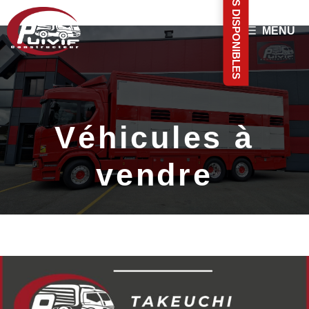
VÉHICULES DISPONIBLES
Aller
MENU
au
contenu
Véhicules à
vendre